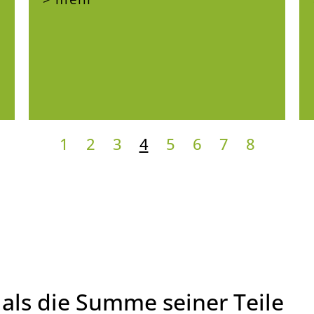
1
2
3
4
5
6
7
8
als die Summe seiner Teile