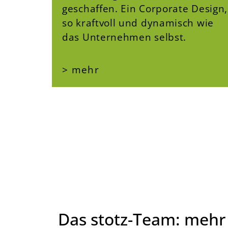
geschaffen. Ein Corporate Design,
so kraftvoll und dynamisch wie
das Unternehmen selbst.
> mehr
Das stotz-Team: mehr 