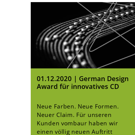
01.12.2020 | German Design
Award für innovatives CD
Neue Farben. Neue Formen.
Neuer Claim. Für unseren
Kunden vombaur haben wir
einen völlig neuen Auftritt