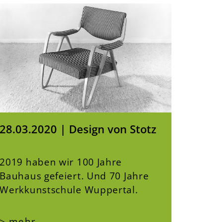
28.03.2020 | Design von Stotz
2019 haben wir 100 Jahre
Bauhaus gefeiert. Und 70 Jahre
Werkkunstschule Wuppertal.
> mehr