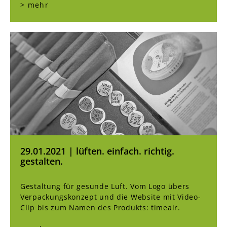
> mehr
29.01.2021 | lüften. einfach. richtig.
gestalten.
Gestaltung für gesunde Luft. Vom Logo übers
Verpackungskonzept und die Website mit Video-
Clip bis zum Namen des Produkts: timeair.