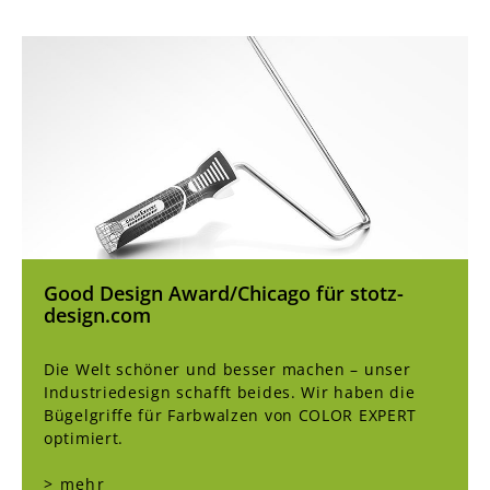
Good Design Award/Chicago für stotz-
design.com
Die Welt schöner und besser machen – unser
Industriedesign schafft beides. Wir haben die
Bügelgriffe für Farbwalzen von COLOR EXPERT
optimiert.
> mehr