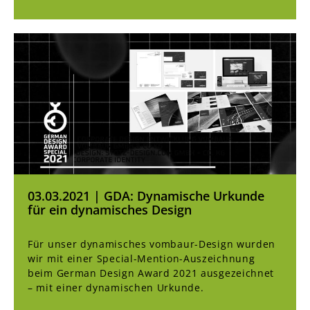
03.03.2021 | GDA: Dynamische Urkunde
für ein dynamisches Design
Für unser dynamisches vombaur-Design wurden
wir mit einer Special-Mention-Auszeichnung
beim German Design Award 2021 ausgezeichnet
– mit einer dynamischen Urkunde.