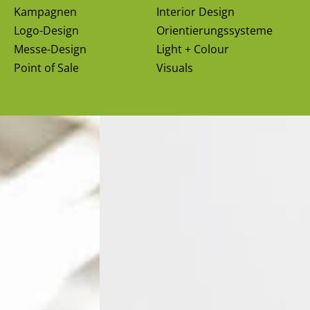
Kampagnen
Interior Design
Logo-Design
Orientierungs­systeme
Messe-Design
Light + Colour
Point of Sale
Visuals