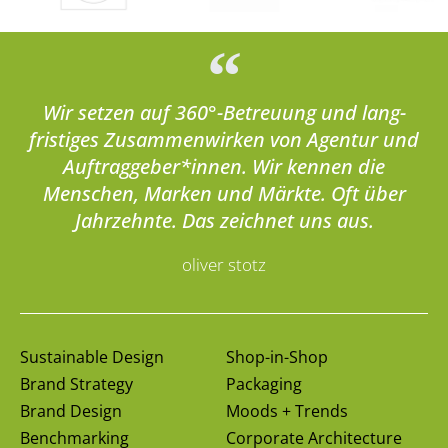
Wir setzen auf 360°-Betreuung und lang­
fristiges Zusammen­wirken von Agentur und
Auftrag­geber*innen. Wir kennen die
Menschen, Marken und Märkte. Oft über
Jahr­zehnte. Das zeichnet uns aus.
oliver stotz
Sustainable Design
Shop-in-Shop
Brand Strategy
Packaging
Brand Design
Moods + Trends
Benchmarking
Corporate Architecture