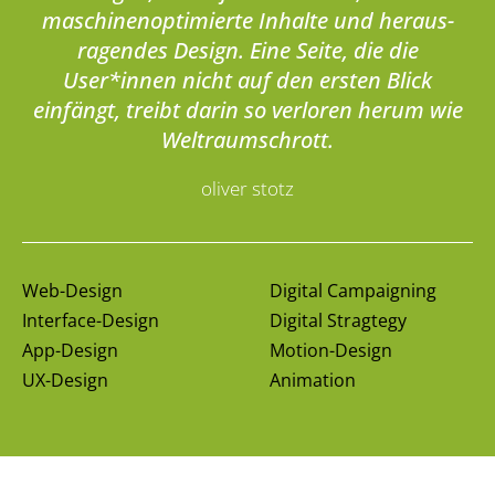
maschinen­optimierte Inhalte und heraus­
ragendes Design. Eine Seite, die die
User*innen nicht auf den ersten Blick
einfängt, treibt darin so verloren herum wie
Weltraum­schrott.
oliver stotz
Web-Design
Digital Campaigning
Interface-Design
Digital Stragtegy
App-Design
Motion-Design
UX-Design
Animation