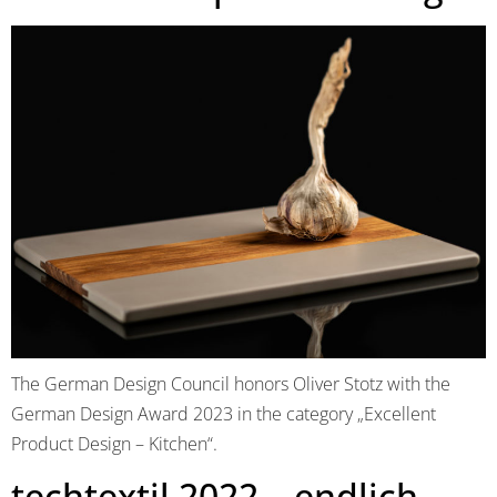
The German Design Council honors Oliver Stotz with the
German Design Award 2023 in the category „Excellent
Product Design – Kitchen“.
techtextil 2022 – endlich