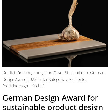
Der Rat für Formgebung ehrt Oliver Stotz mit dem German
Design Award 2023 in der Kategorie „Exzellentes
Produktdesign – Küche“.
German Design Award for
sustainable product design