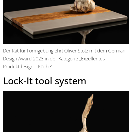
Der Rat für Formgebung ehrt Oliver Stotz mit dem German
Design Award 2023 in der Kategorie „Exzellentes
Produktdesign – Küche“.
Lock-It tool system