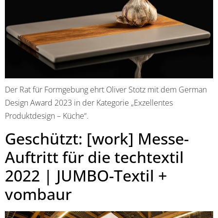
Der Rat für Formgebung ehrt Oliver Stotz mit dem German
Design Award 2023 in der Kategorie „Exzellentes
Produktdesign – Küche“.
Geschützt: [work] Messe-
Auftritt für die techtextil
2022 | JUMBO-Textil +
vombaur