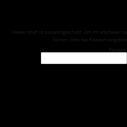
Dieser Inhalt ist passwortgeschützt. Um ihn anschauen zu
können, bitte das Passwort eingeben:
Passwort: